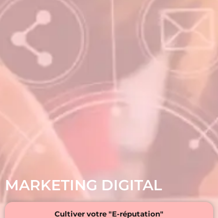
M
A
R
K
E
T
I
N
G
D
I
G
I
T
A
L
Cultiver votre "E-réputation"